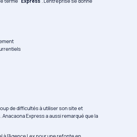
 le terme "
Express
". L'entreprise se donne
rgement
urrentiels
 de difficultés à utiliser son site et
ng. Anacaona Express a aussi remarqué que la
l à l'Agence Lex pour une refonte en