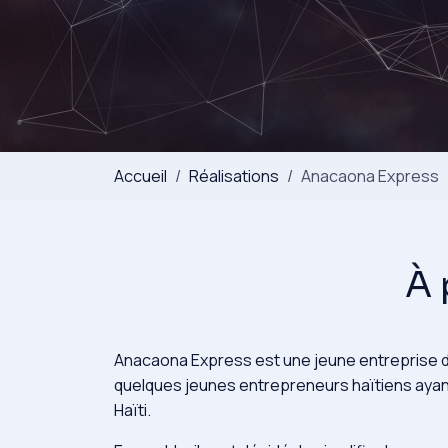
You are here:
Accueil
Réalisations
Anacaona Express
À 
Anacaona Express est une jeune entreprise de t
quelques jeunes entrepreneurs haïtiens ayant 
Haïti.