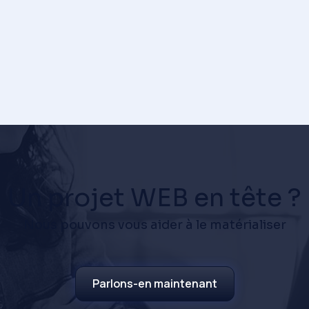
Un projet WEB en tête ?
Nous pouvons vous aider à le matérialiser
Parlons-en maintenant