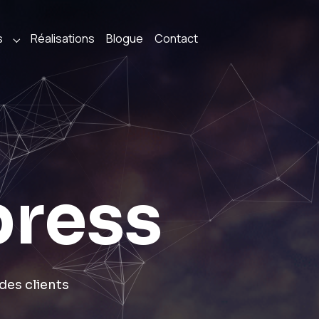
s
Réalisations
Blogue
Contact
r "Services"
Submenu for "Solutions"
press
des clients