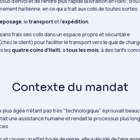
sus d'envoi et de rendre plus rapide la livraison en Haïti ; d'où
rement haïtienne, en ce qui a trait aux colis de toutes sortes.
reposage
, le
transport
et l'
expédition
.
 sans frais ses colis dans un espace propre et sécuritaire
 (chez le client) pour faciliter le transport vers le quai de cha
rs les
quatre coins d'Haïti
, à
tous les mois
, à des tarifs conc
Contexte du mandat
plus âgée n'étant pas très "technologique" éprouvait beaucoup
itait une assistance humaine et rendait le processus plus lo
ices.
t causer un effet boule de neige, elle a décidé de faire appe