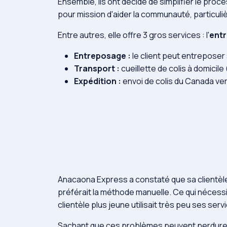
Ensemble, ils ont décidé de simplifier le proces
pour mission d'aider la communauté, particuliè
Entre autres, elle offre 3 gros services : l'
ent
Entreposage :
le client peut entreposer
Transport :
cueillette de colis à domicile
Expédition :
envoi de colis du Canada ve
Anacaona Express a constaté que sa clientèle 
préférait la méthode manuelle. Ce qui nécess
clientèle plus jeune utilisait très peu ses serv
Sachant que ces problèmes peuvent perdurer e